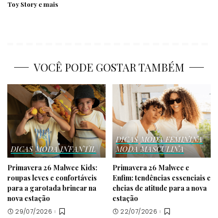
Toy Story e mais
VOCÊ PODE GOSTAR TAMBÉM
DICAS
MODA FEMININA
DICAS
MODA INFANTIL
MODA MASCULINA
Primavera 26 Malwee Kids:
Primavera 26 Malwee e
roupas leves e confortáveis
Enfim: tendências essenciais e
para a garotada brincar na
cheias de atitude para a nova
nova estação
estação
29/07/2026
22/07/2026