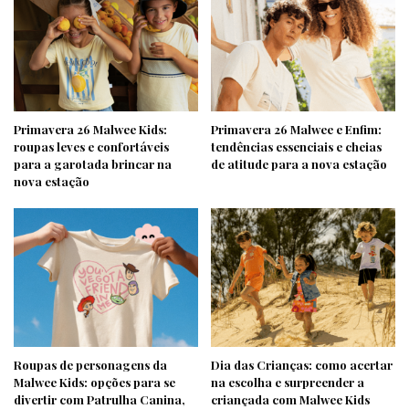
Primavera 26 Malwee Kids:
Primavera 26 Malwee e Enfim:
roupas leves e confortáveis
tendências essenciais e cheias
para a garotada brincar na
de atitude para a nova estação
nova estação
Roupas de personagens da
Dia das Crianças: como acertar
Malwee Kids: opções para se
na escolha e surpreender a
divertir com Patrulha Canina,
criançada com Malwee Kids