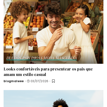
DIA DOS PAIS
DICAS
MODA MASCULINA
Looks confortáveis para presentear os pais que
amam um estilo casual
blogmalwee
03/07/2026
Posted
by