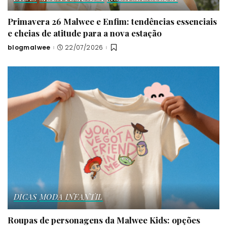
Primavera 26 Malwee e Enfim: tendências essenciais
e cheias de atitude para a nova estação
blogmalwee
22/07/2026
Posted
by
DICAS
MODA INFANTIL
Roupas de personagens da Malwee Kids: opções