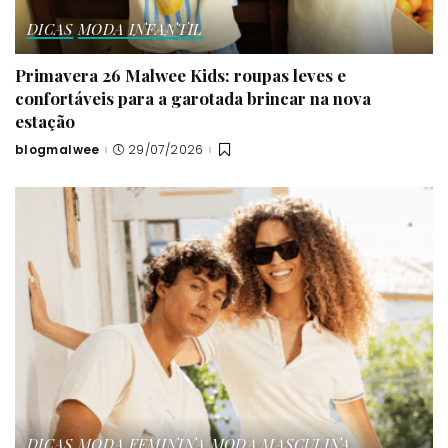
DICAS
MODA INFANTIL
Primavera 26 Malwee Kids: roupas leves e
confortáveis para a garotada brincar na nova
estação
blogmalwee
29/07/2026
Posted
by
DICAS
MODA FEMININA
MODA MASCULINA