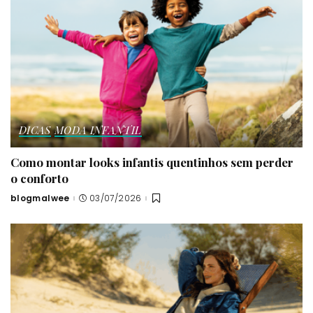
DICAS
MODA INFANTIL
Como montar looks infantis quentinhos sem perder
o conforto
blogmalwee
03/07/2026
Posted
by