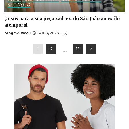
SÃO JOÃO
5 usos para a sua peça xadrez: do São João ao estilo
atemporal
blogmalwee
24/06/2026
Posted
by
…
1
2
13