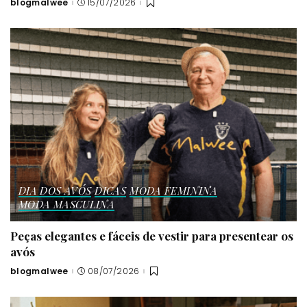
blogmalwee
15/07/2026
Posted
by
DIA DOS AVÓS
DICAS
MODA FEMININA
MODA MASCULINA
Peças elegantes e fáceis de vestir para presentear os
avós
blogmalwee
08/07/2026
Posted
by