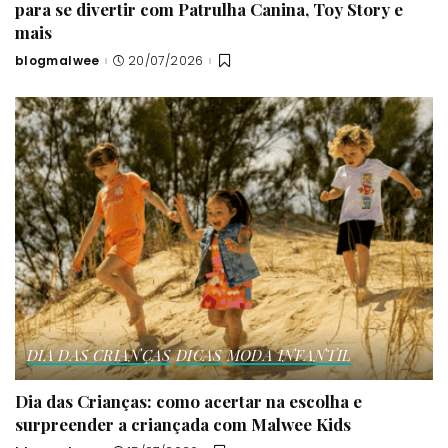
para se divertir com Patrulha Canina, Toy Story e
mais
blogmalwee
20/07/2026
Posted
by
DIA DAS CRIANÇAS
DICAS
MODA INFANTIL
Dia das Crianças: como acertar na escolha e
surpreender a criançada com Malwee Kids