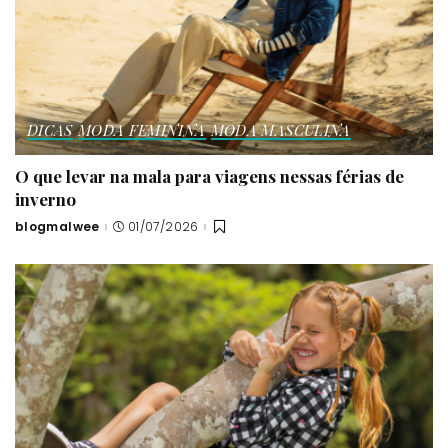
DICAS
MODA FEMININA
MODA MASCULINA
O que levar na mala para viagens nessas férias de
inverno
blogmalwee
01/07/2026
Posted
by