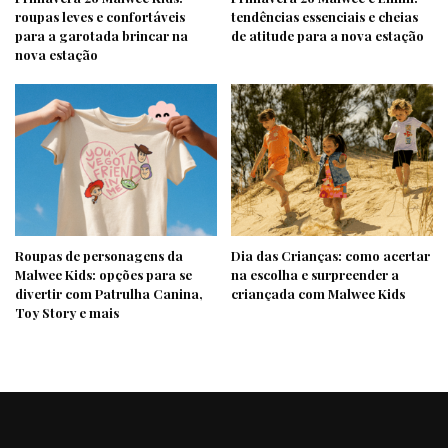
roupas leves e confortáveis
tendências essenciais e cheias
para a garotada brincar na
de atitude para a nova estação
nova estação
Roupas de personagens da
Dia das Crianças: como acertar
Malwee Kids: opções para se
na escolha e surpreender a
divertir com Patrulha Canina,
criançada com Malwee Kids
Toy Story e mais