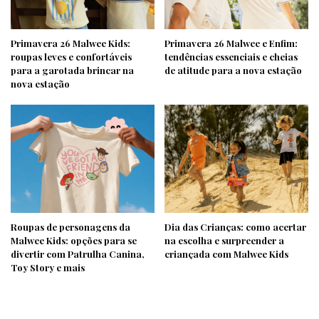
Primavera 26 Malwee Kids:
Primavera 26 Malwee e Enfim:
roupas leves e confortáveis
tendências essenciais e cheias
para a garotada brincar na
de atitude para a nova estação
nova estação
Roupas de personagens da
Dia das Crianças: como acertar
Malwee Kids: opções para se
na escolha e surpreender a
divertir com Patrulha Canina,
criançada com Malwee Kids
Toy Story e mais