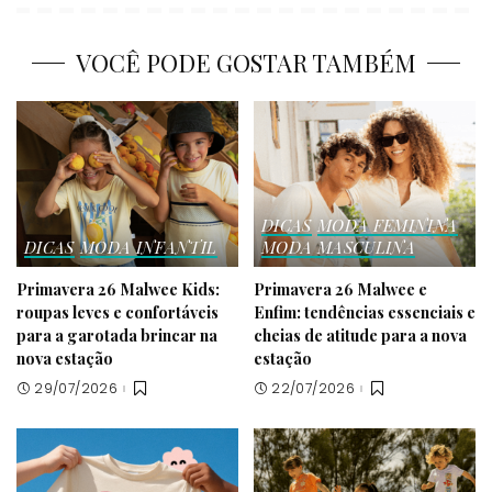
VOCÊ PODE GOSTAR TAMBÉM
DICAS
MODA FEMININA
DICAS
MODA INFANTIL
MODA MASCULINA
Primavera 26 Malwee Kids:
Primavera 26 Malwee e
roupas leves e confortáveis
Enfim: tendências essenciais e
para a garotada brincar na
cheias de atitude para a nova
nova estação
estação
29/07/2026
22/07/2026