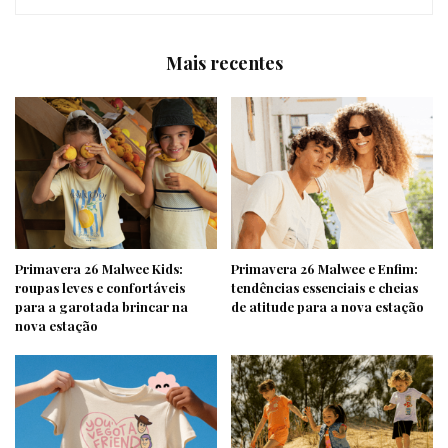
Mais recentes
Primavera 26 Malwee Kids:
Primavera 26 Malwee e Enfim:
roupas leves e confortáveis
tendências essenciais e cheias
para a garotada brincar na
de atitude para a nova estação
nova estação