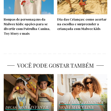
Roupas de personagens da
Dia das Crianças: como acertar
Malwee Kids: opções para se
na escolha e surpreender a
divertir com Patrulha Canina,
criançada com Malwee Kids
Toy Story e mais
VOCÊ PODE GOSTAR TAMBÉM
DICAS
MODA FEMININA
DICAS
MODA INFANTIL
MODA MASCULINA