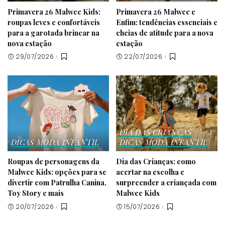
Primavera 26 Malwee Kids:
Primavera 26 Malwee e
roupas leves e confortáveis
Enfim: tendências essenciais e
para a garotada brincar na
cheias de atitude para a nova
nova estação
estação
29/07/2026
22/07/2026
DIA DAS CRIANÇAS
DICAS
MODA INFANTIL
DICAS
MODA INFANTIL
Roupas de personagens da
Dia das Crianças: como
Malwee Kids: opções para se
acertar na escolha e
divertir com Patrulha Canina,
surpreender a criançada com
Toy Story e mais
Malwee Kids
20/07/2026
15/07/2026