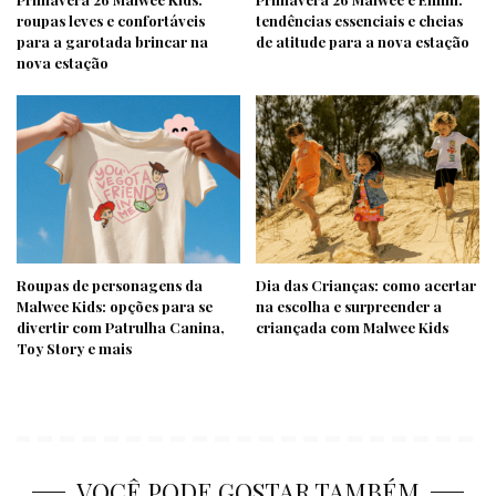
roupas leves e confortáveis
tendências essenciais e cheias
para a garotada brincar na
de atitude para a nova estação
nova estação
Roupas de personagens da
Dia das Crianças: como acertar
Malwee Kids: opções para se
na escolha e surpreender a
divertir com Patrulha Canina,
criançada com Malwee Kids
Toy Story e mais
VOCÊ PODE GOSTAR TAMBÉM