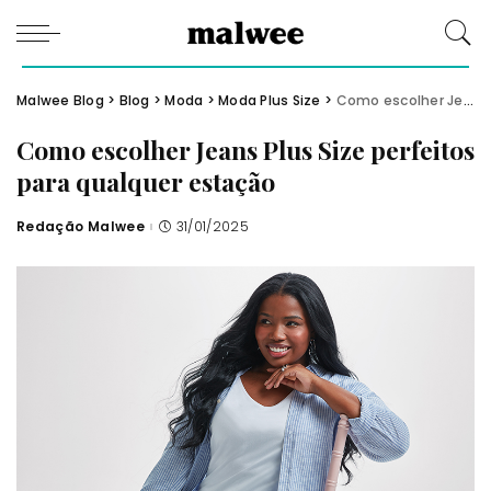
Malwee Blog
>
Blog
>
Moda
>
Moda Plus Size
>
Como escolher Jeans Plus Size perfeitos para qualquer estação
Como escolher Jeans Plus Size perfeitos
para qualquer estação
Redação Malwee
31/01/2025
Posted
by