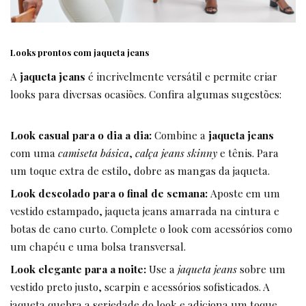
Looks prontos com jaqueta jeans
A
jaqueta jeans
é incrivelmente versátil e permite criar
looks para diversas ocasiões. Confira algumas sugestões:
Look casual para o dia a dia:
Combine a
jaqueta jeans
com uma
camiseta básica
,
calça jeans skinny
e tênis. Para
um toque extra de estilo, dobre as mangas da jaqueta.
Look descolado para o final de semana:
Aposte em um
vestido estampado, jaqueta jeans amarrada na cintura e
botas de cano curto. Complete o look com acessórios como
um chapéu e uma bolsa transversal.
Look elegante para a noite:
Use a
jaqueta jeans
sobre um
vestido preto justo, scarpin e acessórios sofisticados. A
jaqueta quebra a seriedade do look e adiciona um toque