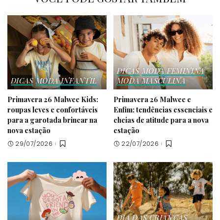
DICAS
MODA FEMININA
DICAS
MODA INFANTIL
MODA MASCULINA
Primavera 26 Malwee Kids:
Primavera 26 Malwee e
roupas leves e confortáveis
Enfim: tendências essenciais e
para a garotada brincar na
cheias de atitude para a nova
nova estação
estação
29/07/2026
22/07/2026
DIA DAS CRIANÇAS