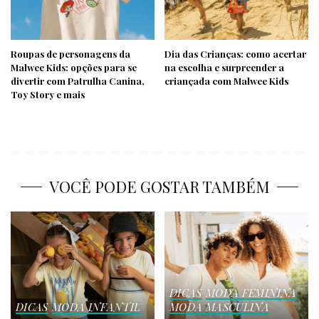
Roupas de personagens da
Dia das Crianças: como acertar
Malwee Kids: opções para se
na escolha e surpreender a
divertir com Patrulha Canina,
criançada com Malwee Kids
Toy Story e mais
VOCÊ PODE GOSTAR TAMBÉM
DICAS
MODA FEMININA
DICAS
MODA INFANTIL
MODA MASCULINA