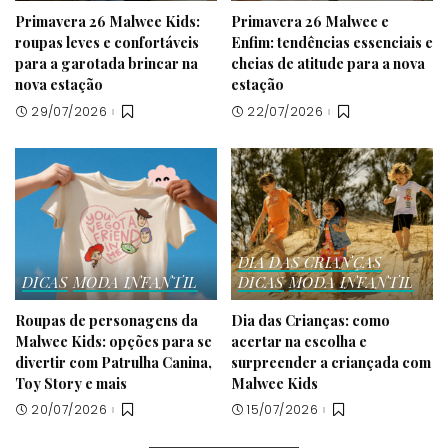
Primavera 26 Malwee Kids:
Primavera 26 Malwee e
roupas leves e confortáveis
Enfim: tendências essenciais e
para a garotada brincar na
cheias de atitude para a nova
nova estação
estação
29/07/2026
22/07/2026
DIA DAS CRIANÇAS
DICAS
MODA INFANTIL
DICAS
MODA INFANTIL
Roupas de personagens da
Dia das Crianças: como
Malwee Kids: opções para se
acertar na escolha e
divertir com Patrulha Canina,
surpreender a criançada com
Toy Story e mais
Malwee Kids
20/07/2026
15/07/2026