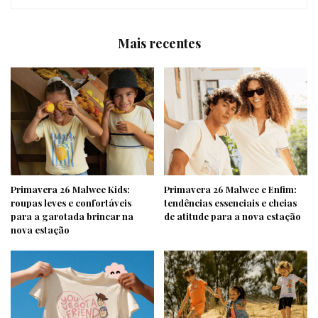
Mais recentes
Primavera 26 Malwee Kids:
Primavera 26 Malwee e Enfim:
roupas leves e confortáveis
tendências essenciais e cheias
para a garotada brincar na
de atitude para a nova estação
nova estação