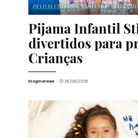
DIA DAS CRIANÇAS
MODA
MODA INFANTIL
Pijama Infantil S
divertidos para p
Crianças
blogmalwee
25/09/2025
Posted
by