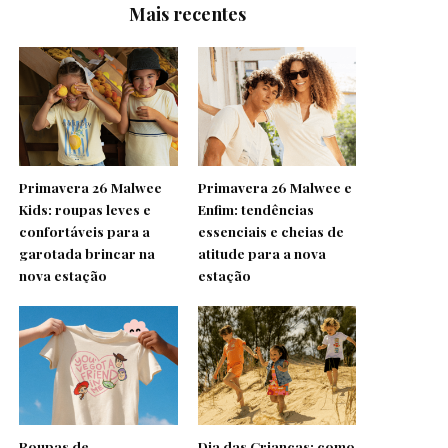
Mais recentes
Primavera 26 Malwee
Primavera 26 Malwee e
Kids: roupas leves e
Enfim: tendências
confortáveis para a
essenciais e cheias de
garotada brincar na
atitude para a nova
nova estação
estação
Roupas de
Dia das Crianças: como