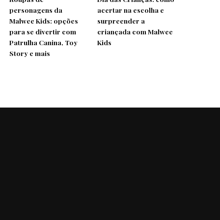
personagens da
acertar na escolha e
Malwee Kids: opções
surpreender a
para se divertir com
criançada com Malwee
Patrulha Canina, Toy
Kids
Story e mais