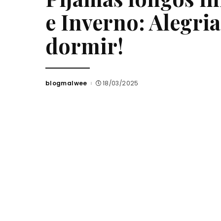
e Inverno: Alegria
dormir!
blogmalwee
18/03/2025
Posted
by