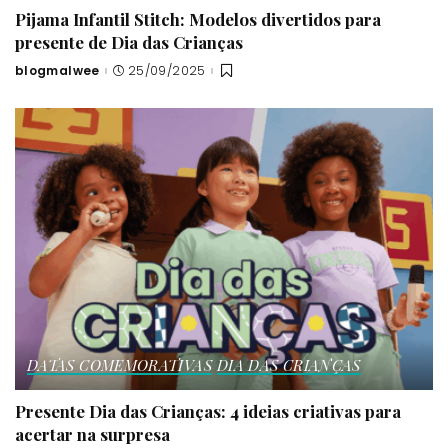
Pijama Infantil Stitch: Modelos divertidos para
presente de Dia das Crianças
blogmalwee
25/09/2025
Posted
by
DATAS COMEMORATIVAS
DIA DAS CRIANÇAS
Presente Dia das Crianças: 4 ideias criativas para
acertar na surpresa