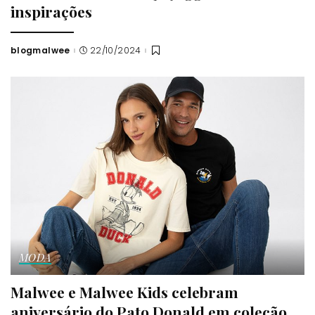
inspirações
blogmalwee
22/10/2024
Posted
by
MODA
Malwee e Malwee Kids celebram
aniversário do Pato Donald em coleção