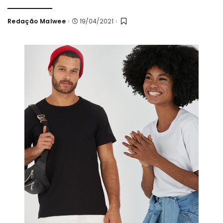
Redação Malwee
19/04/2021
Posted
by