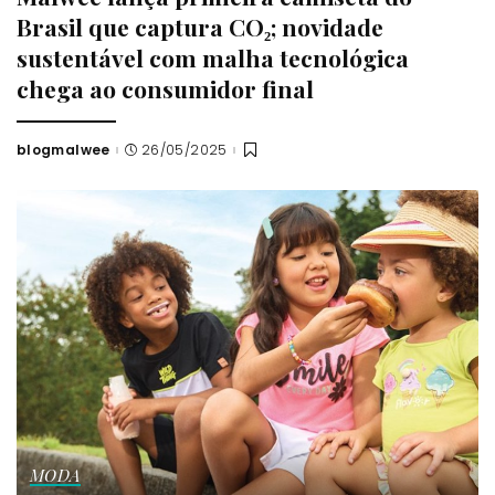
Brasil que captura CO₂; novidade
sustentável com malha tecnológica
chega ao consumidor final
blogmalwee
26/05/2025
Posted
by
MODA