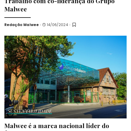
Trabalho com co-liderança do Grupo
Malwee
Redação Malwee
14/06/2024
Posted
by
SUSTENTABILIDADE
Malwee é a marca nacional líder do