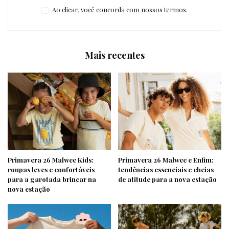
Ao clicar, você concorda com nossos termos.
Mais recentes
Primavera 26 Malwee Kids:
Primavera 26 Malwee e Enfim:
roupas leves e confortáveis
tendências essenciais e cheias
para a garotada brincar na
de atitude para a nova estação
nova estação