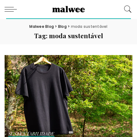
Malwee Blog
>
Blog
>
moda sustentável
Tag:
moda sustentável
SUSTENTABILIDADE