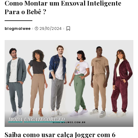
Como Montar um Enxoval Inteligente
Para o Bebê ?
blogmalwee
29/10/2024
Posted
by
MODA
UNCATEGORIZED
Saiba como usar calça Jogger com 6