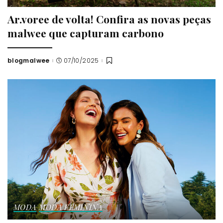
Ar.voree de volta! Confira as novas peças
malwee que capturam carbono
blogmalwee
07/10/2025
Posted
by
MODA
MODA FEMININA