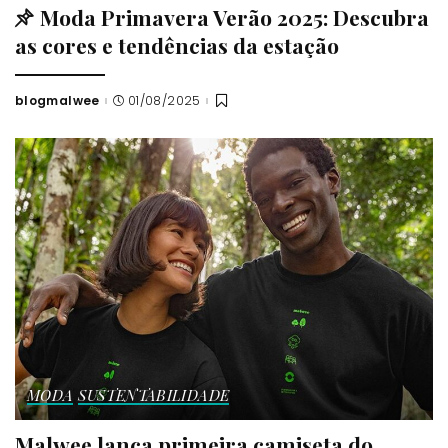
Moda Primavera Verão 2025: Descubra
as cores e tendências da estação
blogmalwee
01/08/2025
Posted
by
MODA
SUSTENTABILIDADE
Malwee lança primeira camiseta do