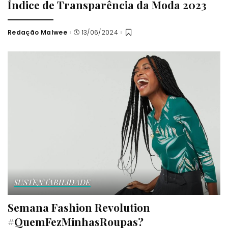
Índice de Transparência da Moda 2023
Redação Malwee
13/06/2024
Posted
by
SUSTENTABILIDADE
Semana Fashion Revolution
#QuemFezMinhasRoupas?