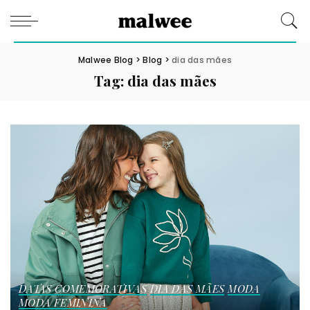
Malwee Blog
>
Blog
>
dia das mães
Tag:
dia das mães
DATAS COMEMORATIVAS
DIA DAS MÃES
MODA
MODA FEMININA