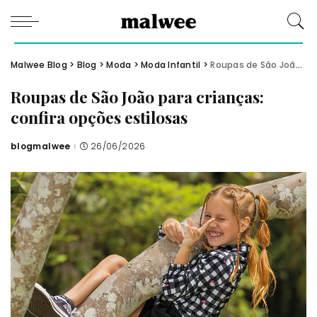
Malwee Blog
>
Blog
>
Moda
>
Moda Infantil
>
Roupas de São João para crianças: confira opções estilosas
Roupas de São João para crianças:
confira opções estilosas
blogmalwee
26/06/2026
Posted
by