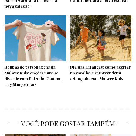
para a garotada brincar na
de atitude para a nova estação
nova estação
Roupas de personagens da
Dia das Crianças: como acertar
Malwee Kids: opções para se
na escolha e surpreender a
divertir com Patrulha Canina,
criançada com Malwee Kids
Toy Story e mais
VOCÊ PODE GOSTAR TAMBÉM