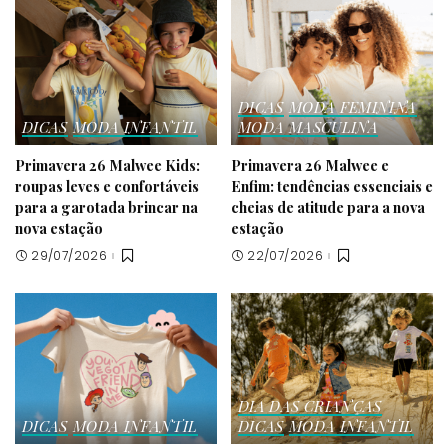
DICAS
MODA FEMININA
DICAS
MODA INFANTIL
MODA MASCULINA
Primavera 26 Malwee Kids:
Primavera 26 Malwee e
roupas leves e confortáveis
Enfim: tendências essenciais e
para a garotada brincar na
cheias de atitude para a nova
nova estação
estação
29/07/2026
22/07/2026
DIA DAS CRIANÇAS
DICAS
MODA INFANTIL
DICAS
MODA INFANTIL