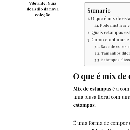
Vibrante: Guia
de Estilo da nova
Sumário
coleção
O que é mix de es
Pode misturar e
Quais estampas es
Como combinar e 
Base de cores s
Tamanhos dife
Estampas cláss
O que é mix de
Mix de estampas
é a com
uma blusa floral com uma
estampas
.
É uma forma de compor o v