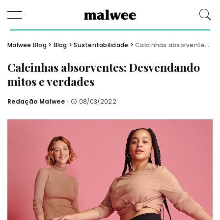
Malwee Blog
>
Blog
>
Sustentabilidade
>
Calcinhas absorventes: Desvendando mitos e verdades
Calcinhas absorventes: Desvendando
mitos e verdades
Redação Malwee
08/03/2022
Posted
by