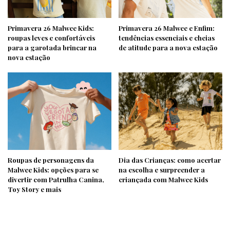
Primavera 26 Malwee Kids:
Primavera 26 Malwee e Enfim:
roupas leves e confortáveis
tendências essenciais e cheias
para a garotada brincar na
de atitude para a nova estação
nova estação
Roupas de personagens da
Dia das Crianças: como acertar
Malwee Kids: opções para se
na escolha e surpreender a
divertir com Patrulha Canina,
criançada com Malwee Kids
Toy Story e mais