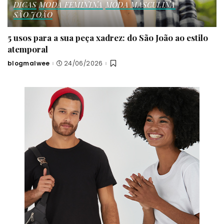
DICAS
MODA FEMININA
MODA MASCULINA
SÃO JOÃO
5 usos para a sua peça xadrez: do São João ao estilo
atemporal
blogmalwee
24/06/2026
Posted
by