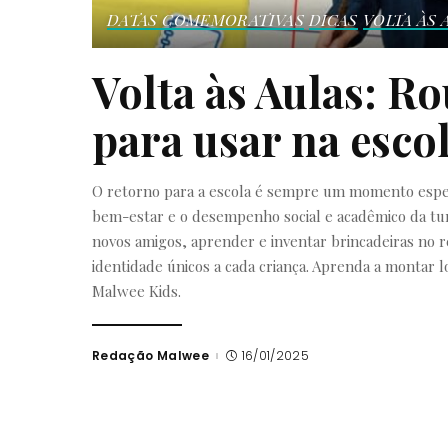
DATAS COMEMORATIVAS
DICAS
VOLTA ÀS 
Volta às Aulas: Ro
para usar na esco
O retorno para a escola é sempre um momento especia
bem-estar e o desempenho social e acadêmico da turm
novos amigos, aprender e inventar brincadeiras no r
identidade únicos a cada criança. Aprenda a montar l
Malwee Kids.
Redação Malwee
16/01/2025
Posted
by