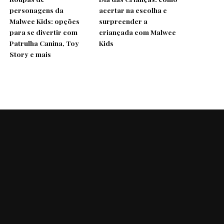
personagens da
acertar na escolha e
Malwee Kids: opções
surpreender a
para se divertir com
criançada com Malwee
Patrulha Canina, Toy
Kids
Story e mais