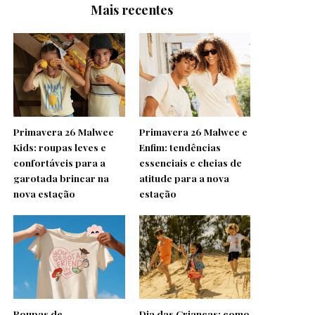
Mais recentes
Primavera 26 Malwee
Primavera 26 Malwee e
Kids: roupas leves e
Enfim: tendências
confortáveis para a
essenciais e cheias de
garotada brincar na
atitude para a nova
nova estação
estação
Roupas de
Dia das Crianças: como