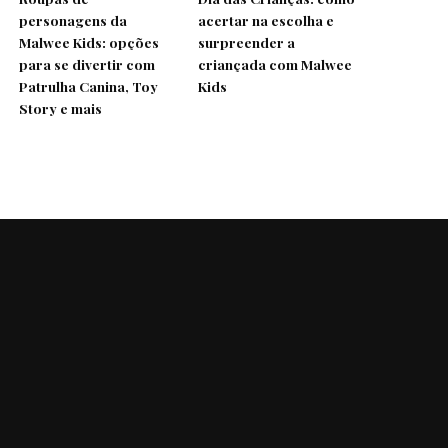
personagens da
acertar na escolha e
Malwee Kids: opções
surpreender a
para se divertir com
criançada com Malwee
Patrulha Canina, Toy
Kids
Story e mais