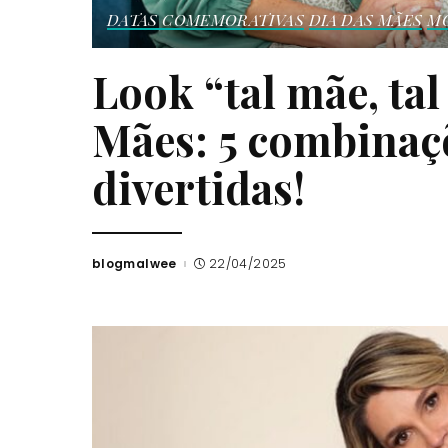
DATAS COMEMORATIVAS
DIA DAS MÃES
M
Look “tal mãe, tal
Mães: 5 combinaçõ
divertidas!
blogmalwee
22/04/2025
Posted
by