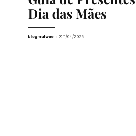
Dia das Mães
blogmalwee
11/04/2025
Posted
by