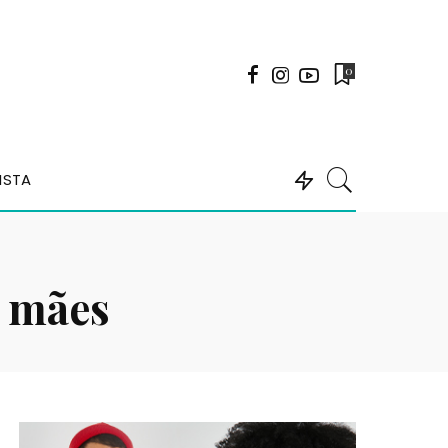
0
ISTA
s mães