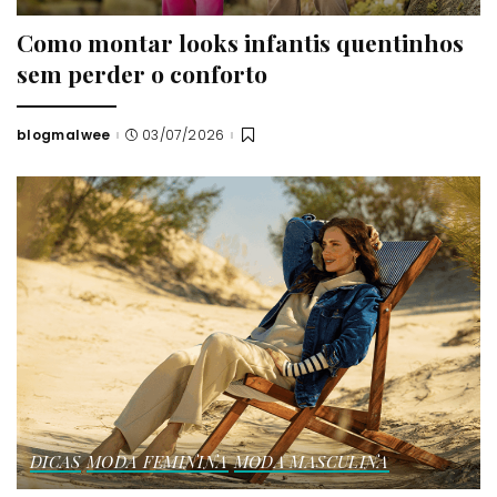
Como montar looks infantis quentinhos
sem perder o conforto
blogmalwee
03/07/2026
Posted
by
DICAS
MODA FEMININA
MODA MASCULINA