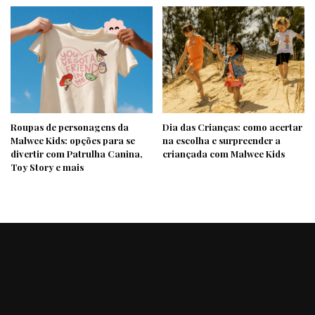
Roupas de personagens da
Dia das Crianças: como acertar
Malwee Kids: opções para se
na escolha e surpreender a
divertir com Patrulha Canina,
criançada com Malwee Kids
Toy Story e mais