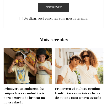
INSCREVER
Ao clicar, você concorda com nossos termos.
Mais recentes
Primavera 26 Malwee Kids:
Primavera 26 Malwee e Enfim:
roupas leves e confortáveis
tendências essenciais e cheias
para a garotada brincar na
de atitude para a nova estação
nova estação