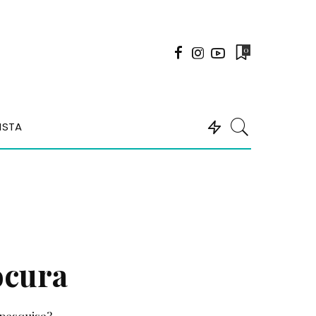
0
ISTA
ocura